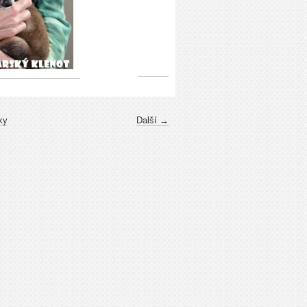
ky
Další →