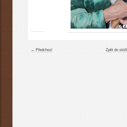
← Předchozí
Zpět do slož