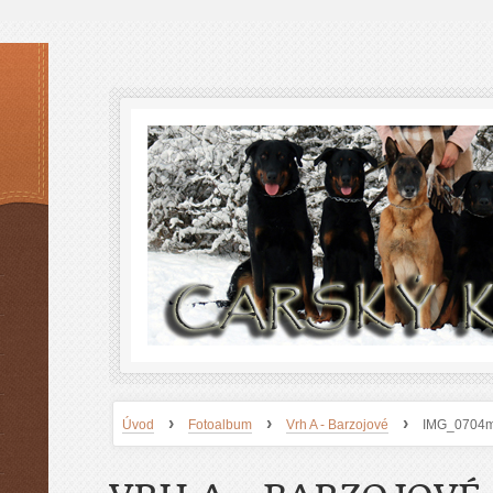
›
›
›
Úvod
Fotoalbum
Vrh A - Barzojové
IMG_0704