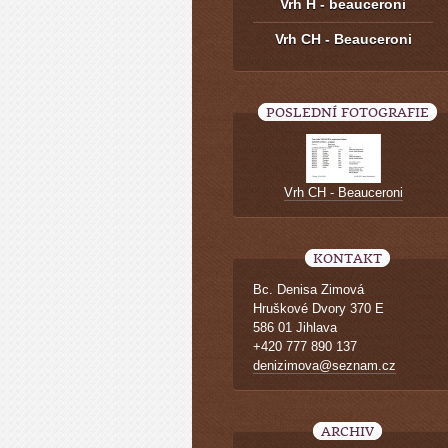
Vrh H - beauceroni
Vrh CH - Beauceroni
POSLEDNÍ FOTOGRAFIE
Vrh CH - Beauceroni
KONTAKT
Bc. Denisa Zimová
Hruškové Dvory 370 E
586 01 Jihlava
+420 777 890 137
denizimova@seznam.cz
ARCHIV