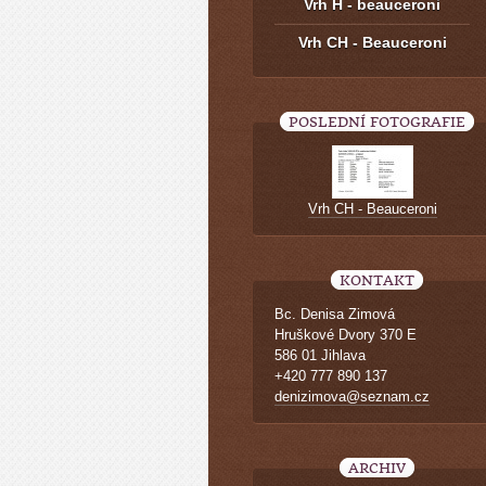
Vrh H - beauceroni
Vrh CH - Beauceroni
POSLEDNÍ FOTOGRAFIE
Vrh CH - Beauceroni
KONTAKT
Bc. Denisa Zimová
Hruškové Dvory 370 E
586 01 Jihlava
+420 777 890 137
denizimova@seznam.cz
ARCHIV