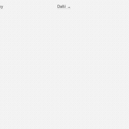
ky
Další →