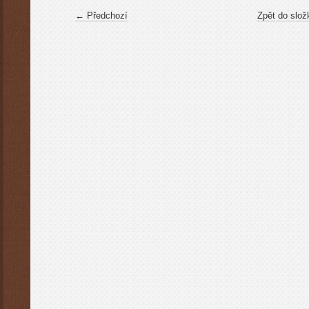
← Předchozí
Zpět do slož