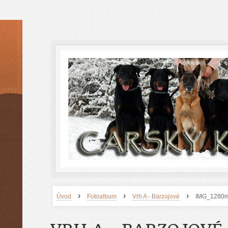
›
›
›
Úvod
Fotoalbum
Vrh A - Barzojové
IMG_1280