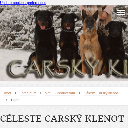
Update cookies preferences
›
›
›
Úvod
Fotoalbum
Vrh C - Beauceroni
Céleste Carský klenot
›
1 den
CÉLESTE CARSKÝ KLENOT