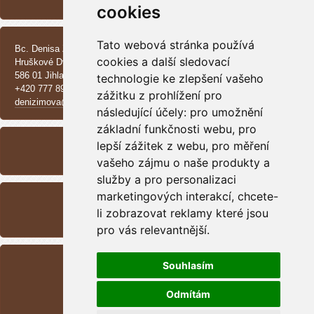
Vrh CH - Beauceroni
cookies
KONTAKT
Tato webová stránka používá
Bc. Denisa Zimová
cookies a další sledovací
Hruškové Dvory 370 E
586 01 Jihlava
technologie ke zlepšení vašeho
+420 777 890 137
zážitku z prohlížení pro
denizimova@seznam.cz
následující účely:
pro umožnění
ARCHIV
základní funkčnosti webu
,
pro
lepší zážitek z webu
,
pro měření
<<
září /
2025
>>
vašeho zájmu o naše produkty a
služby a pro personalizaci
RSS
marketingových interakcí
,
chcete-
Přehled zdrojů
li zobrazovat reklamy které jsou
pro vás relevantnější
.
STATISTIKY
Souhlasím
Celkem:
1699112
Měsíc:
47768
Odmítám
Den:
741
Online:
1