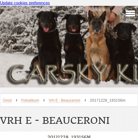
Update cookies preferences
›
›
›
Úvod
Fotoalbum
Vrh E - Beauceroni
20171228_193156m
VRH E - BEAUCERONI
20171228_193156M