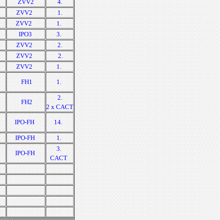
ZVV2
4.
ZVV2
1.
ZVV2
1.
IPO3
3.
ZVV2
2.
ZVV2
2.
ZVV2
1.
FH1
1.
2.
FH2
2 x CACT
IPO-FH
14.
IPO-FH
1.
3.
IPO-FH
CACT