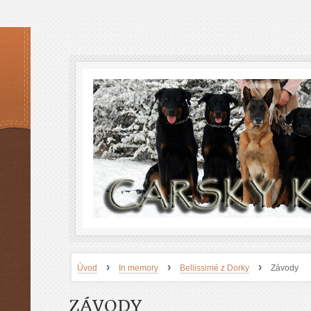
›
›
›
Úvod
In memory
Bellissimé z Dorky
Závody
ZÁVODY