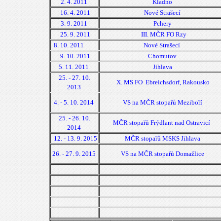
2. 4. 2011
Kladno
16. 4. 2011
Nové Strašecí
3. 9. 2011
Pchery
25. 9. 2011
III. MČR FO Rzy
8. 10. 2011
Nové Strašecí
9. 10. 2011
Chomutov
5. 11. 2011
Jihlava
25. - 27. 10.
X. MS FO Ebreichsdorf, Rakousko
2013
4. - 5. 10. 2014
VS na MČR stopařů Meziboří
25. - 26. 10.
MČR stopařů Frýdlant nad Ostravicí
2014
12. - 13. 9. 2015
MČR stopařů MSKS Jihlava
26. - 27. 9. 2015
VS na MČR stopařů Domažlice