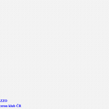
i ZZO
uceron klub ČR