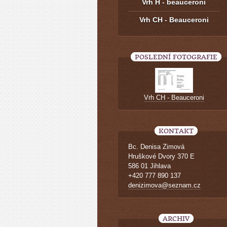
Vrh H - beauceroni
Vrh CH - Beauceroni
POSLEDNÍ FOTOGRAFIE
Vrh CH - Beauceroni
KONTAKT
Bc. Denisa Zimová
Hruškové Dvory 370 E
586 01 Jihlava
+420 777 890 137
denizimova@seznam.cz
ARCHIV