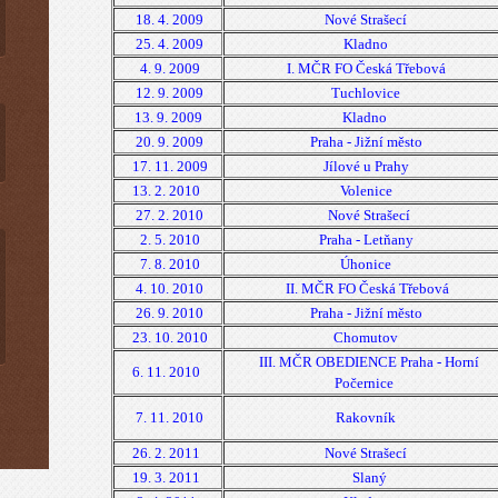
18. 4. 2009
Nové Strašecí
25. 4. 2009
Kladno
4. 9. 2009
I. MČR FO Česká Třebová
12. 9. 2009
Tuchlovice
13. 9. 2009
Kladno
20. 9. 2009
Praha - Jižní město
17. 11. 2009
Jílové u Prahy
13. 2. 2010
Volenice
27. 2. 2010
Nové Strašecí
2. 5. 2010
Praha - Letňany
7. 8. 2010
Úhonice
4. 10. 2010
II. MČR FO Česká Třebová
26. 9. 2010
Praha - Jižní město
23. 10. 2010
Chomutov
III. MČR OBEDIENCE Praha - Horní
6. 11. 2010
Počernice
7. 11. 2010
Rakovník
26. 2. 2011
Nové Strašecí
19. 3. 2011
Slaný