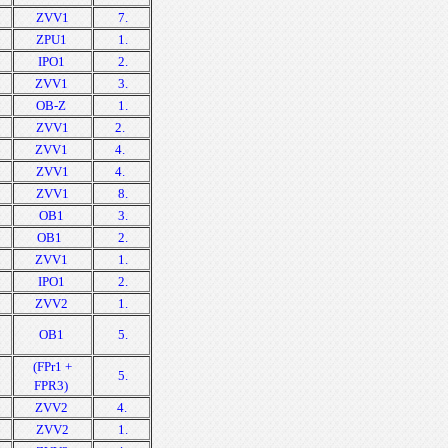
ZVV1
7.
ZPU1
1.
IPO1
2.
ZVV1
3.
OB-Z
1.
ZVV1
2.
ZVV1
4.
ZVV1
4.
ZVV1
8.
OB1
3.
OB1
2.
ZVV1
1.
IPO1
2.
ZVV2
1.
OB1
5.
(FPr1 +
5.
FPR3)
ZVV2
4.
ZVV2
1.