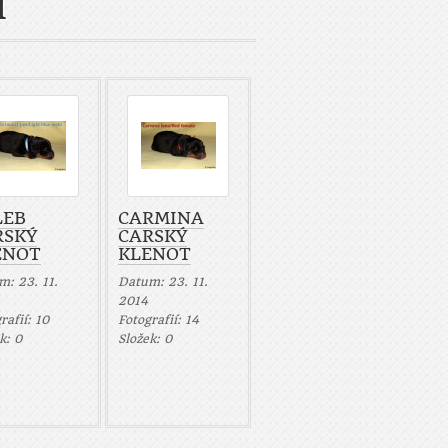
I
LEB
CARMINA
RSKÝ
CARSKÝ
ENOT
KLENOT
um:
23. 11.
Datum:
23. 11.
2014
rafií:
10
Fotografií:
14
ek:
0
Složek:
0