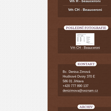
Vrh H - beauceroni
Vrh CH - Beauceroni
POSLEDNÍ FOTOGRAFIE
Vrh CH - Beauceroni
KONTAKT
Bc. Denisa Zimová
Hruškové Dvory 370 E
586 01 Jihlava
+420 777 890 137
denizimova@seznam.cz
ARCHIV