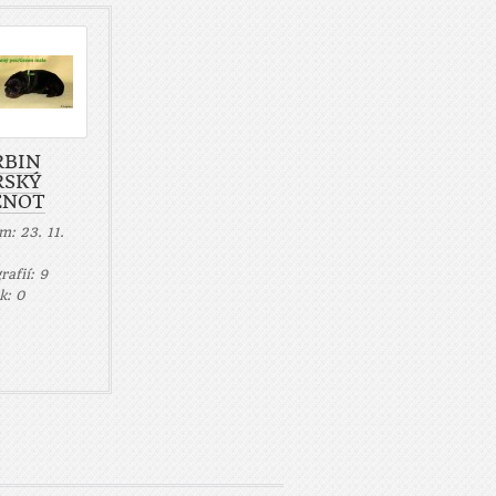
RBIN
RSKÝ
ENOT
um:
23. 11.
rafií:
9
ek:
0