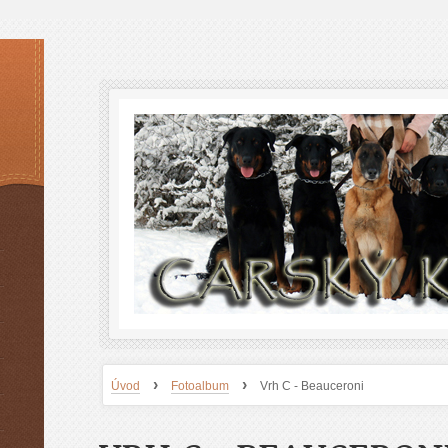
›
›
Úvod
Fotoalbum
Vrh C - Beauceroni