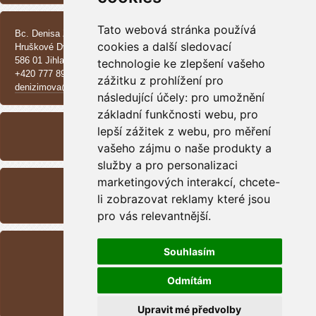
KONTAKT
Tato webová stránka používá
Bc. Denisa Zimová
cookies a další sledovací
Hruškové Dvory 370 E
586 01 Jihlava
technologie ke zlepšení vašeho
+420 777 890 137
zážitku z prohlížení pro
denizimova@seznam.cz
následující účely:
pro umožnění
základní funkčnosti webu
ARCHIV
,
pro
lepší zážitek z webu
,
pro měření
<<
září /
2025
>>
vašeho zájmu o naše produkty a
služby a pro personalizaci
RSS
marketingových interakcí
,
chcete-
li zobrazovat reklamy které jsou
Přehled zdrojů
pro vás relevantnější
.
STATISTIKY
Souhlasím
Celkem:
1699153
Měsíc:
47660
Odmítám
Den:
716
Online:
1
Upravit mé předvolby