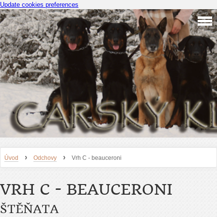
Update cookies preferences
›
›
Úvod
Odchovy
Vrh C - beauceroni
VRH C - BEAUCERONI
ŠTĚŇATA