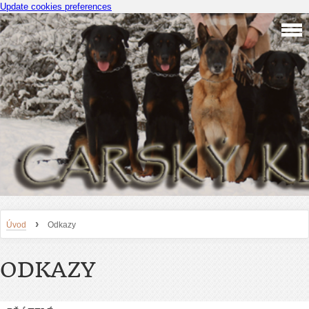
Update cookies preferences
›
Úvod
Odkazy
ODKAZY