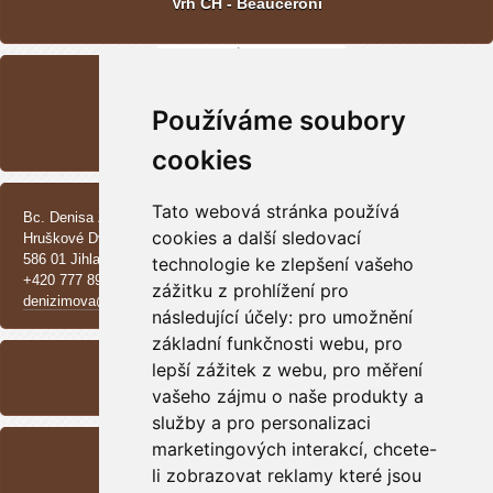
Vrh CH - Beauceroni
POSLEDNÍ FOTOGRAFIE
Používáme soubory
Vrh CH - Beauceroni
cookies
KONTAKT
Tato webová stránka používá
Bc. Denisa Zimová
cookies a další sledovací
Hruškové Dvory 370 E
586 01 Jihlava
technologie ke zlepšení vašeho
+420 777 890 137
zážitku z prohlížení pro
denizimova@seznam.cz
následující účely:
pro umožnění
základní funkčnosti webu
ARCHIV
,
pro
lepší zážitek z webu
,
pro měření
<<
září /
2025
>>
vašeho zájmu o naše produkty a
služby a pro personalizaci
RSS
marketingových interakcí
,
chcete-
li zobrazovat reklamy které jsou
Přehled zdrojů