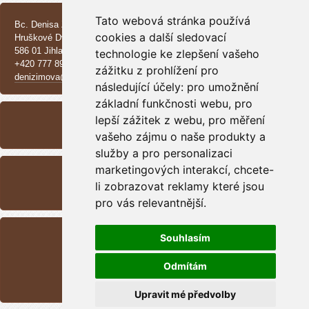
KONTAKT
Tato webová stránka používá
Bc. Denisa Zimová
cookies a další sledovací
Hruškové Dvory 370 E
586 01 Jihlava
technologie ke zlepšení vašeho
+420 777 890 137
zážitku z prohlížení pro
denizimova@seznam.cz
následující účely:
pro umožnění
základní funkčnosti webu
ARCHIV
,
pro
lepší zážitek z webu
,
pro měření
<<
září /
2025
>>
vašeho zájmu o naše produkty a
služby a pro personalizaci
RSS
marketingových interakcí
,
chcete-
li zobrazovat reklamy které jsou
Přehled zdrojů
pro vás relevantnější
.
STATISTIKY
Souhlasím
Celkem:
1698441
Měsíc:
49167
Odmítám
Den:
680
Online:
9
Upravit mé předvolby