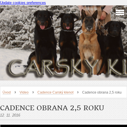
Update cookies preferences
›
›
›
Úvod
Video
Cadence Carský klenot
Cadence obrana 2,5 roku
CADENCE OBRANA 2,5 ROKU
12. 11. 2016