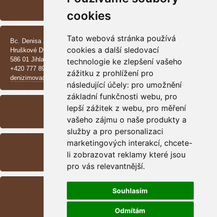
Vrh CH - Beauceroni
cookies
KONTAKT
Tato webová stránka používá
Bc. Denisa Zimová
cookies a další sledovací
Hruškové Dvory 370 E
586 01 Jihlava
technologie ke zlepšení vašeho
+420 777 890 137
zážitku z prohlížení pro
denizimova@seznam.cz
následující účely:
pro umožnění
základní funkčnosti webu
ARCHIV
,
pro
lepší zážitek z webu
,
pro měření
<<
září /
2025
>>
vašeho zájmu o naše produkty a
služby a pro personalizaci
RSS
marketingových interakcí
,
chcete-
li zobrazovat reklamy které jsou
Přehled zdrojů
pro vás relevantnější
.
STATISTIKY
Souhlasím
Celkem:
1700197
Měsíc:
44838
Odmítám
Den:
461