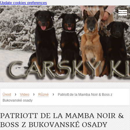
Update cookies preferences
›
›
›
Úvod
Video
Různé
Patriott de la Mamba Noir & Boss z
Bukovanské osady
PATRIOTT DE LA MAMBA NOIR &
BOSS Z BUKOVANSKÉ OSADY