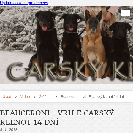
Update cookies preferences
›
›
›
Úvod
Video
Štěňata
Beauceroni - vrh E carský klenot 14 dní
BEAUCERONI - VRH E CARSKÝ
KLENOT 14 DNÍ
8. 1. 2018