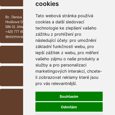
cookies
KONTAKT
Tato webová stránka používá
Bc. Denisa Zimová
cookies a další sledovací
Hruškové Dvory 370 E
586 01 Jihlava
technologie ke zlepšení vašeho
+420 777 890 137
zážitku z prohlížení pro
denizimova@seznam.cz
následující účely:
pro umožnění
základní funkčnosti webu
ARCHIV
,
pro
lepší zážitek z webu
,
pro měření
<<
září /
2025
>>
vašeho zájmu o naše produkty a
služby a pro personalizaci
RSS
marketingových interakcí
,
chcete-
li zobrazovat reklamy které jsou
Přehled zdrojů
pro vás relevantnější
.
STATISTIKY
Souhlasím
Celkem:
1699251
Měsíc:
47397
Odmítám
Den:
657
Online:
13