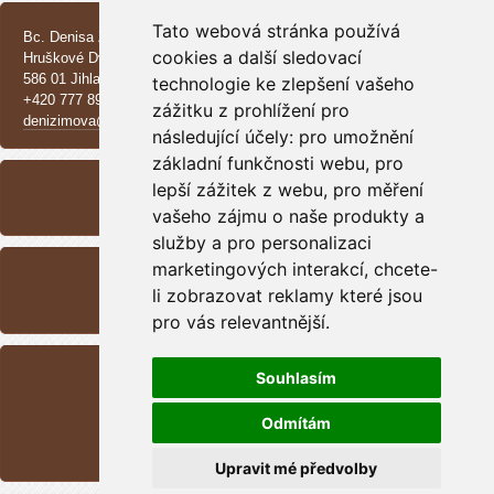
CONTACT
Tato webová stránka používá
Bc. Denisa Zimová
cookies a další sledovací
Hruškové Dvory 370 E
586 01 Jihlava
technologie ke zlepšení vašeho
+420 777 890 137
zážitku z prohlížení pro
denizimova@seznam.cz
následující účely:
pro umožnění
základní funkčnosti webu
ARCHIVE
,
pro
lepší zážitek z webu
,
pro měření
<<
September /
2025
>>
vašeho zájmu o naše produkty a
služby a pro personalizaci
RSS
marketingových interakcí
,
chcete-
li zobrazovat reklamy které jsou
Overview of sources
pro vás relevantnější
.
STATISTICS
Souhlasím
Total:
1701002
Month:
43171
Odmítám
Day:
591
Online:
4
Upravit mé předvolby