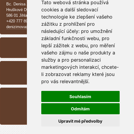
Tato webová stránka používá
Bc. Denisa Zimová
cookies a další sledovací
Hruškové Dvory 370 E
586 01 Jihlava
technologie ke zlepšení vašeho
+420 777 890 137
zážitku z prohlížení pro
denizimova@seznam.cz
následující účely:
pro umožnění
základní funkčnosti webu
ARCHIVE
,
pro
lepší zážitek z webu
,
pro měření
<<
September /
2025
>>
vašeho zájmu o naše produkty a
služby a pro personalizaci
RSS
marketingových interakcí
,
chcete-
li zobrazovat reklamy které jsou
Overview of sources
pro vás relevantnější
.
STATISTICS
Souhlasím
Total:
1699721
Month:
45700
Odmítám
Day:
500
Online:
8
Upravit mé předvolby
© 2025 eStránky.cz
|
RSS