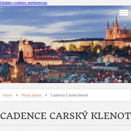
Update cookies preferences
›
›
Home
Photo album
Cadence Carský klenot
CADENCE CARSKÝ KLENOT