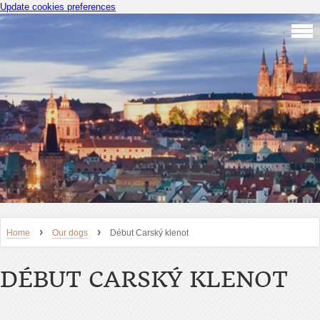
Update cookies preferences
›
›
Home
Our dogs
Début Carský klenot
DÉBUT CARSKÝ KLENOT