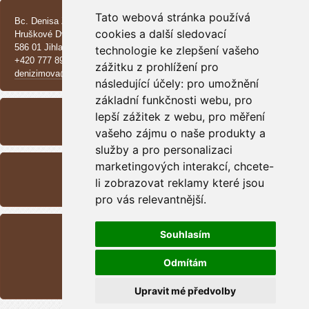
Tato webová stránka používá
Bc. Denisa Zimová
cookies a další sledovací
Hruškové Dvory 370 E
586 01 Jihlava
technologie ke zlepšení vašeho
+420 777 890 137
zážitku z prohlížení pro
denizimova@seznam.cz
následující účely:
pro umožnění
základní funkčnosti webu
ARCHIVE
,
pro
lepší zážitek z webu
,
pro měření
<<
September /
2025
>>
vašeho zájmu o naše produkty a
služby a pro personalizaci
RSS
marketingových interakcí
,
chcete-
li zobrazovat reklamy které jsou
Overview of sources
pro vás relevantnější
.
STATISTICS
Souhlasím
Total:
1699660
Month:
45915
Odmítám
Day:
509
Online:
3
Upravit mé předvolby