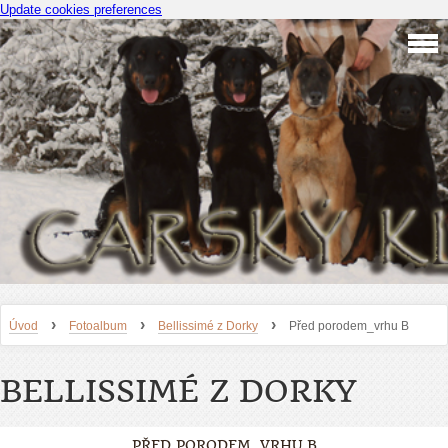
Update cookies preferences
›
›
›
Úvod
Fotoalbum
Bellissimé z Dorky
Před porodem_vrhu B
BELLISSIMÉ Z DORKY
PŘED PORODEM_VRHU B