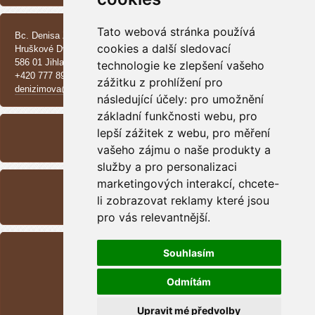
KONTAKT
Tato webová stránka používá
Bc. Denisa Zimová
cookies a další sledovací
Hruškové Dvory 370 E
586 01 Jihlava
technologie ke zlepšení vašeho
+420 777 890 137
zážitku z prohlížení pro
denizimova@seznam.cz
následující účely:
pro umožnění
ARCHIV
základní funkčnosti webu
,
pro
lepší zážitek z webu
,
pro měření
<<
září /
2025
>>
vašeho zájmu o naše produkty a
služby a pro personalizaci
RSS
marketingových interakcí
,
chcete-
Přehled zdrojů
li zobrazovat reklamy které jsou
pro vás relevantnější
.
STATISTIKY
Souhlasím
Celkem:
1698249
Měsíc:
49437
Odmítám
Den:
570
Online:
18
Upravit mé předvolby