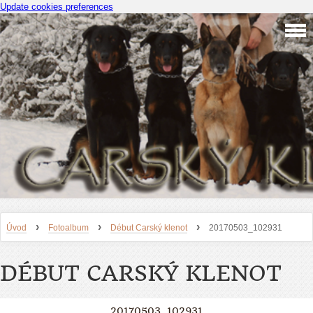
Update cookies preferences
›
›
›
Úvod
Fotoalbum
Début Carský klenot
20170503_102931
DÉBUT CARSKÝ KLENOT
20170503_102931