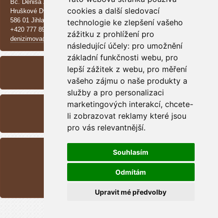
Bc. Denisa Zimová
cookies a další sledovací
Hruškové Dvory 370 E
586 01 Jihlava
technologie ke zlepšení vašeho
+420 777 890 137
zážitku z prohlížení pro
denizimova@seznam.cz
následující účely:
pro umožnění
ARCHIV
základní funkčnosti webu
,
pro
lepší zážitek z webu
,
pro měření
<<
září /
2025
>>
vašeho zájmu o naše produkty a
služby a pro personalizaci
RSS
marketingových interakcí
,
chcete-
Přehled zdrojů
li zobrazovat reklamy které jsou
pro vás relevantnější
.
STATISTIKY
Souhlasím
Celkem:
1700223
Měsíc:
44799
Odmítám
Den:
458
Online:
6
Upravit mé předvolby
© 2025 eStránky.cz
|
RSS