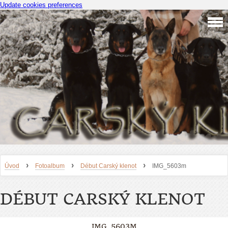
Update cookies preferences
›
›
›
Úvod
Fotoalbum
Début Carský klenot
IMG_5603m
DÉBUT CARSKÝ KLENOT
IMG_5603M