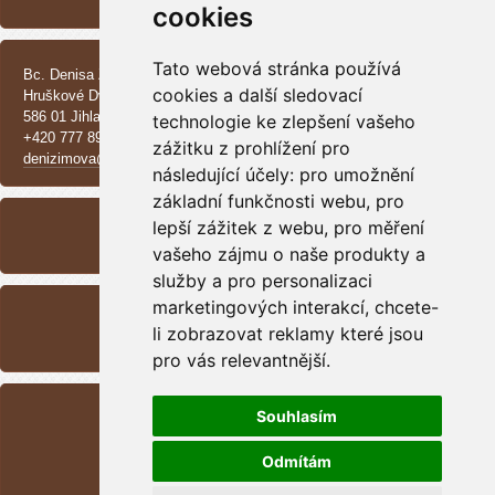
Vrh CH - Beauceroni
cookies
KONTAKT
Tato webová stránka používá
Bc. Denisa Zimová
cookies a další sledovací
Hruškové Dvory 370 E
586 01 Jihlava
technologie ke zlepšení vašeho
+420 777 890 137
zážitku z prohlížení pro
denizimova@seznam.cz
následující účely:
pro umožnění
základní funkčnosti webu
,
pro
ARCHIV
lepší zážitek z webu
,
pro měření
<<
září /
2025
>>
vašeho zájmu o naše produkty a
služby a pro personalizaci
RSS
marketingových interakcí
,
chcete-
li zobrazovat reklamy které jsou
Přehled zdrojů
pro vás relevantnější
.
STATISTIKY
Souhlasím
Celkem:
1699059
Měsíc:
47955
Odmítám
Den:
797
Online:
9