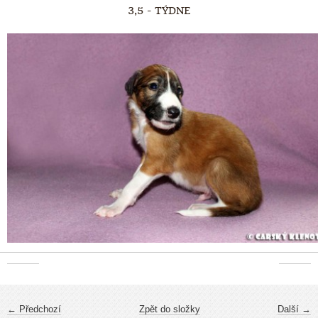
3,5 - TÝDNE
← Předchozí
Zpět do složky
Další →