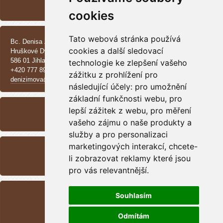
Vrh CH - Beauceroni
cookies
KONTAKT
Tato webová stránka používá
Bc. Denisa Zimová
cookies a další sledovací
Hruškové Dvory 370 E
586 01 Jihlava
technologie ke zlepšení vašeho
+420 777 890 137
zážitku z prohlížení pro
denizimova@seznam.cz
následující účely:
pro umožnění
základní funkčnosti webu
,
pro
ARCHIV
lepší zážitek z webu
,
pro měření
<<
září /
2025
>>
vašeho zájmu o naše produkty a
služby a pro personalizaci
RSS
marketingových interakcí
,
chcete-
li zobrazovat reklamy které jsou
Přehled zdrojů
pro vás relevantnější
.
STATISTIKY
Souhlasím
Celkem:
1699966
Měsíc:
44876
Odmítám
Den:
331