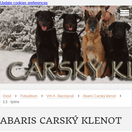
Update cookies preferences
›
›
›
›
Úvod
Fotoalbum
Vrh A - Barzojové
Abaris Carský klenot
3,5 - týdne
ABARIS CARSKÝ KLENOT