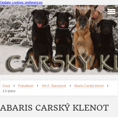
Update cookies preferences
›
›
›
›
Úvod
Fotoalbum
Vrh A - Barzojové
Abaris Carský klenot
3,5 týdne
ABARIS CARSKÝ KLENOT