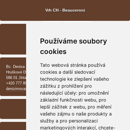
Vrh CH - Beauceroni
POSLEDNÍ FOTOGRAFIE
Používáme soubory
Vrh CH - Beauceroni
cookies
KONTAKT
Tato webová stránka používá
Bc. Denisa Zimová
cookies a další sledovací
Hruškové Dvory 370 E
586 01 Jihlava
technologie ke zlepšení vašeho
+420 777 890 137
zážitku z prohlížení pro
denizimova@seznam.cz
následující účely:
pro umožnění
základní funkčnosti webu
ARCHIV
,
pro
lepší zážitek z webu
,
pro měření
<<
září /
2025
>>
vašeho zájmu o naše produkty a
služby a pro personalizaci
RSS
marketingových interakcí
,
chcete-