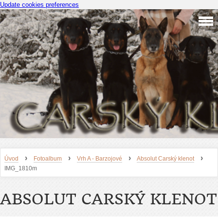
Update cookies preferences
›
›
›
›
Úvod
Fotoalbum
Vrh A - Barzojové
Absolut Carský klenot
IMG_1810m
ABSOLUT CARSKÝ KLENOT