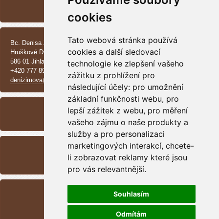
Vrh CH - Beauceroni
cookies
KONTAKT
Tato webová stránka používá
Bc. Denisa Zimová
cookies a další sledovací
Hruškové Dvory 370 E
586 01 Jihlava
technologie ke zlepšení vašeho
+420 777 890 137
zážitku z prohlížení pro
denizimova@seznam.cz
následující účely:
pro umožnění
ARCHIV
základní funkčnosti webu
,
pro
lepší zážitek z webu
,
pro měření
<<
září /
2025
>>
vašeho zájmu o naše produkty a
služby a pro personalizaci
RSS
marketingových interakcí
,
chcete-
Přehled zdrojů
li zobrazovat reklamy které jsou
pro vás relevantnější
.
STATISTIKY
Souhlasím
Celkem:
1700862
Měsíc:
43923
Odmítám
Den:
751