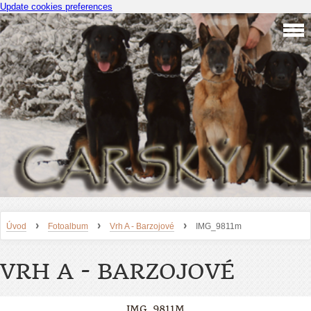
Update cookies preferences
›
›
›
Úvod
Fotoalbum
Vrh A - Barzojové
IMG_9811m
VRH A - BARZOJOVÉ
IMG_9811M