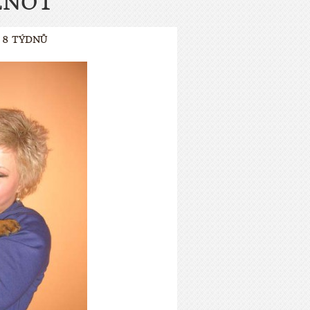
ENOT
 8 TÝDNŮ