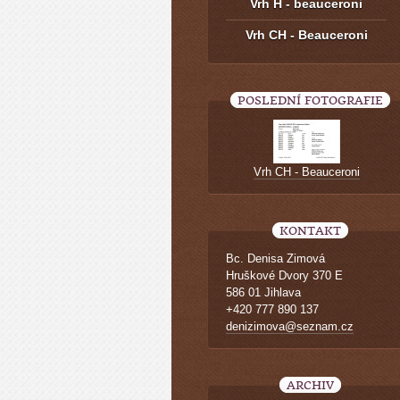
Vrh H - beauceroni
Vrh CH - Beauceroni
POSLEDNÍ FOTOGRAFIE
Vrh CH - Beauceroni
KONTAKT
Bc. Denisa Zimová
Hruškové Dvory 370 E
586 01 Jihlava
+420 777 890 137
denizimova@seznam.cz
ARCHIV