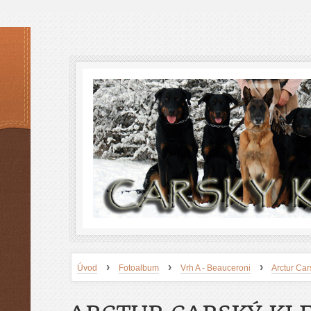
›
›
›
Úvod
Fotoalbum
Vrh A - Beauceroni
Arctur Car