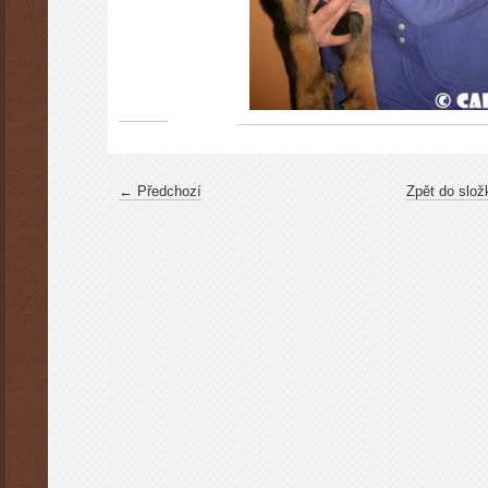
← Předchozí
Zpět do slož