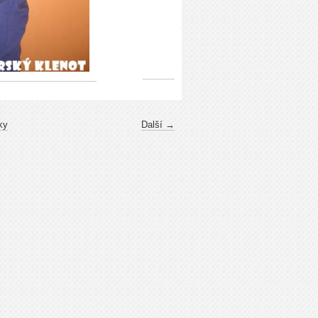
ky
Další →