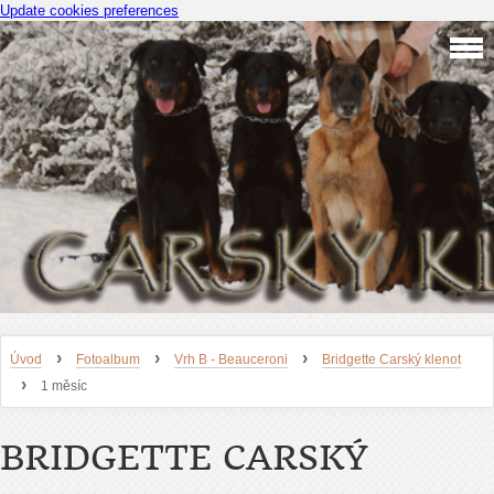
Update cookies preferences
›
›
›
Úvod
Fotoalbum
Vrh B - Beauceroni
Bridgette Carský klenot
›
1 měsíc
BRIDGETTE CARSKÝ