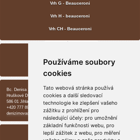
Vrh G - Beauceroni
Vrh H - beauceroni
Vrh CH - Beauceroni
POSLEDNÍ FOTOGRAFIE
Používáme soubory
Vrh CH - Beauceroni
cookies
KONTAKT
Tato webová stránka používá
Bc. Denisa Zimová
cookies a další sledovací
Hruškové Dvory 370 E
586 01 Jihlava
technologie ke zlepšení vašeho
+420 777 890 137
zážitku z prohlížení pro
denizimova@seznam.cz
následující účely:
pro umožnění
základní funkčnosti webu
ARCHIV
,
pro
lepší zážitek z webu
,
pro měření
<<
září /
2025
>>