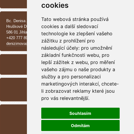
Vrh CH - Beauceroni
cookies
KONTAKT
Tato webová stránka používá
Bc. Denisa Zimová
cookies a další sledovací
Hruškové Dvory 370 E
586 01 Jihlava
technologie ke zlepšení vašeho
+420 777 890 137
zážitku z prohlížení pro
denizimova@seznam.cz
následující účely:
pro umožnění
ARCHIV
základní funkčnosti webu
,
pro
lepší zážitek z webu
,
pro měření
<<
září /
2025
>>
vašeho zájmu o naše produkty a
služby a pro personalizaci
RSS
marketingových interakcí
,
chcete-
Přehled zdrojů
li zobrazovat reklamy které jsou
pro vás relevantnější
.
STATISTIKY
Souhlasím
Celkem:
1698454
Měsíc:
49130
Odmítám
Den:
680
Online:
8