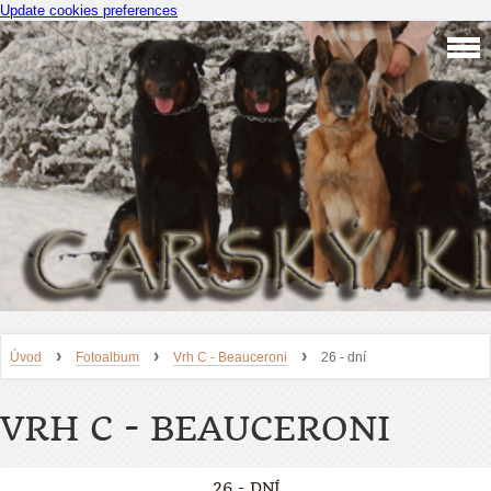
Update cookies preferences
›
›
›
Úvod
Fotoalbum
Vrh C - Beauceroni
26 - dní
VRH C - BEAUCERONI
26 - DNÍ