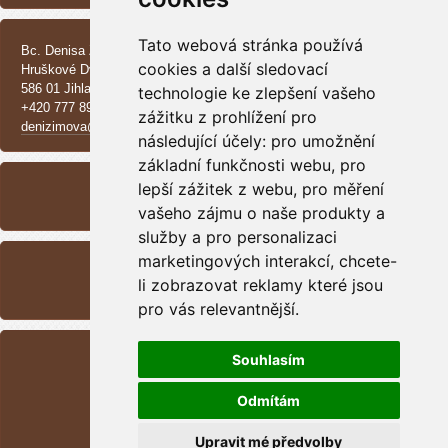
KONTAKT
Tato webová stránka používá
Bc. Denisa Zimová
cookies a další sledovací
Hruškové Dvory 370 E
586 01 Jihlava
technologie ke zlepšení vašeho
+420 777 890 137
zážitku z prohlížení pro
denizimova@seznam.cz
následující účely:
pro umožnění
ARCHIV
základní funkčnosti webu
,
pro
lepší zážitek z webu
,
pro měření
<<
září /
2025
>>
vašeho zájmu o naše produkty a
služby a pro personalizaci
RSS
marketingových interakcí
,
chcete-
Přehled zdrojů
li zobrazovat reklamy které jsou
pro vás relevantnější
.
STATISTIKY
Souhlasím
Celkem:
1699058
Měsíc:
47962
Odmítám
Den:
802
Online:
10
Upravit mé předvolby