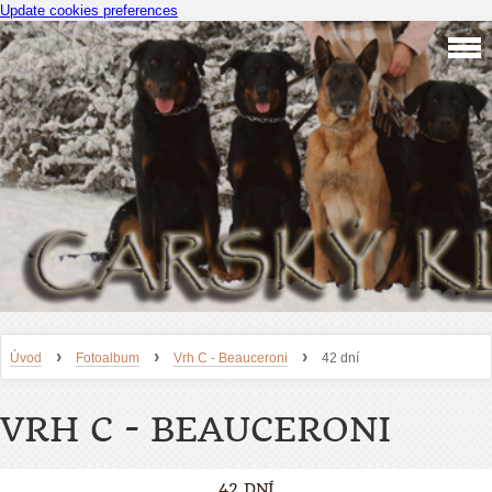
Update cookies preferences
›
›
›
Úvod
Fotoalbum
Vrh C - Beauceroni
42 dní
VRH C - BEAUCERONI
42 DNÍ