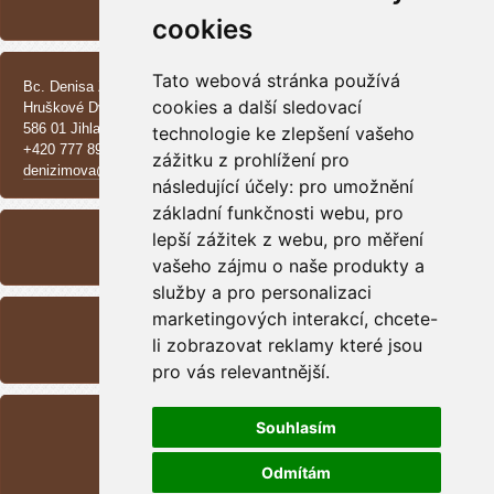
Vrh CH - Beauceroni
cookies
KONTAKT
Tato webová stránka používá
Bc. Denisa Zimová
cookies a další sledovací
Hruškové Dvory 370 E
586 01 Jihlava
technologie ke zlepšení vašeho
+420 777 890 137
zážitku z prohlížení pro
denizimova@seznam.cz
následující účely:
pro umožnění
základní funkčnosti webu
,
pro
ARCHIV
lepší zážitek z webu
,
pro měření
<<
září /
2025
>>
vašeho zájmu o naše produkty a
služby a pro personalizaci
RSS
marketingových interakcí
,
chcete-
li zobrazovat reklamy které jsou
Přehled zdrojů
pro vás relevantnější
.
STATISTIKY
Souhlasím
Celkem:
1700001
Měsíc:
44812
Odmítám
Den:
340