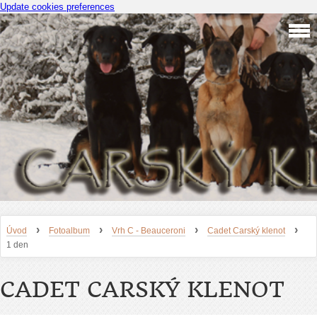
Update cookies preferences
›
›
›
›
Úvod
Fotoalbum
Vrh C - Beauceroni
Cadet Carský klenot
1 den
CADET CARSKÝ KLENOT