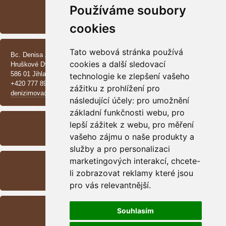
Používáme soubory
Vrh CH - Beauceroni
cookies
KONTAKT
Tato webová stránka používá
Bc. Denisa Zimová
cookies a další sledovací
Hruškové Dvory 370 E
586 01 Jihlava
technologie ke zlepšení vašeho
+420 777 890 137
zážitku z prohlížení pro
denizimova@seznam.cz
následující účely:
pro umožnění
základní funkčnosti webu
,
pro
ARCHIV
lepší zážitek z webu
,
pro měření
<<
září /
2025
>>
vašeho zájmu o naše produkty a
služby a pro personalizaci
RSS
marketingových interakcí
,
chcete-
li zobrazovat reklamy které jsou
Přehled zdrojů
pro vás relevantnější
.
STATISTIKY
Souhlasím
Celkem:
1699048
Měsíc:
47987