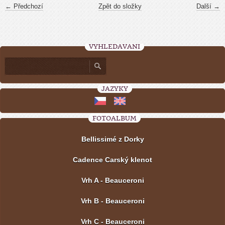
← Předchozí
Zpět do složky
Další →
VYHLEDÁVÁNÍ
JAZYKY
FOTOALBUM
Bellissimé z Dorky
Cadence Carský klenot
Vrh A - Beauceroni
Vrh B - Beauceroni
Vrh C - Beauceroni