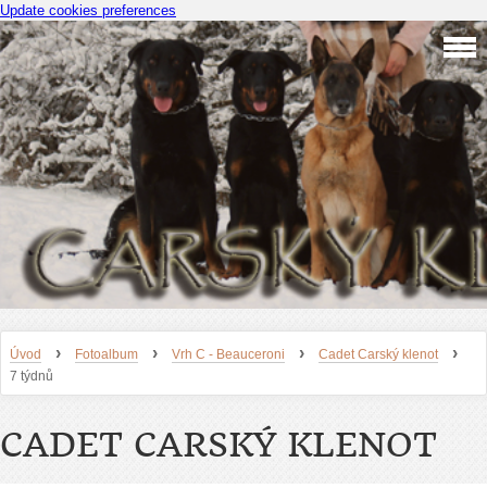
Update cookies preferences
›
›
›
›
Úvod
Fotoalbum
Vrh C - Beauceroni
Cadet Carský klenot
7 týdnů
CADET CARSKÝ KLENOT