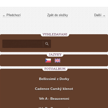
← Předchozí
Zpět do složky
Další →
VYHLEDÁVÁNÍ
JAZYKY
FOTOALBUM
Bellissimé z Dorky
Cadence Carský klenot
Vrh A - Beauceroni