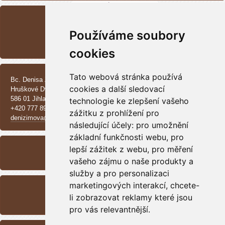
POSLEDNÍ FOTOGRAFIE
Používáme soubory
Vrh CH - Beauceroni
cookies
KONTAKT
Tato webová stránka používá
Bc. Denisa Zimová
cookies a další sledovací
Hruškové Dvory 370 E
586 01 Jihlava
technologie ke zlepšení vašeho
+420 777 890 137
zážitku z prohlížení pro
denizimova@seznam.cz
následující účely:
pro umožnění
základní funkčnosti webu
,
pro
ARCHIV
lepší zážitek z webu
,
pro měření
<<
září /
2025
>>
vašeho zájmu o naše produkty a
služby a pro personalizaci
RSS
marketingových interakcí
,
chcete-
li zobrazovat reklamy které jsou
Přehled zdrojů
pro vás relevantnější
.
STATISTIKY