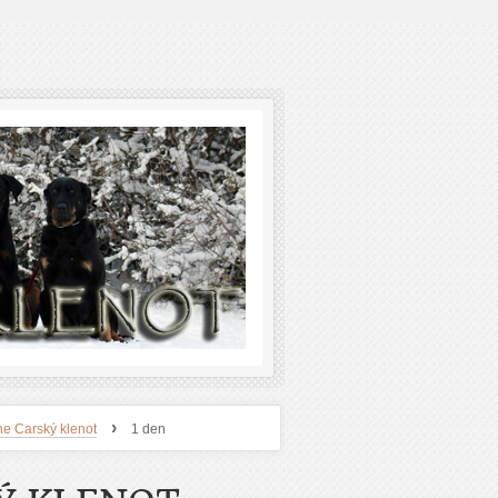
›
e Carský klenot
1 den