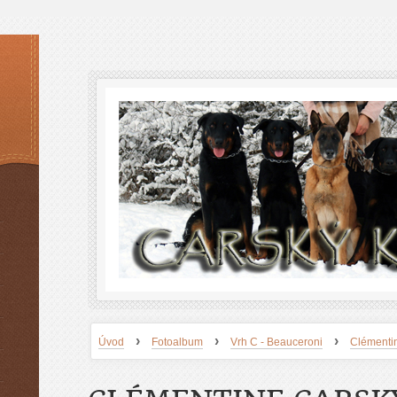
›
›
›
Úvod
Fotoalbum
Vrh C - Beauceroni
Clémentin