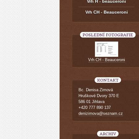
Vrh H - beauceroni
Vrh CH - Beauceroni
POSLEDNÍ FOTOGRAFIE
Vrh CH - Beauceroni
KONTAKT
Bc. Denisa Zimová
Hruškové Dvory 370 E
586 01 Jihlava
+420 777 890 137
denizimova@seznam.cz
ARCHIV