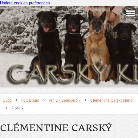
Update cookies preferences
›
›
›
Úvod
Fotoalbum
Vrh C - Beauceroni
Clémentine Carský klenot
›
4 týdny
CLÉMENTINE CARSKÝ