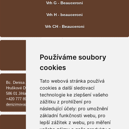
Vrh G - Beauceroni
Vrh H - beauceroni
Vrh CH - Beauceroni
POSLEDNÍ FOTOGRAFIE
Používáme soubory
Vrh CH - Beauceroni
cookies
KONTAKT
Tato webová stránka používá
Bc. Denisa Zimová
cookies a další sledovací
Hruškové Dvory 370 E
586 01 Jihlava
technologie ke zlepšení vašeho
+420 777 890 137
zážitku z prohlížení pro
denizimova@seznam.cz
následující účely:
pro umožnění
základní funkčnosti webu
ARCHIV
,
pro
lepší zážitek z webu
,
pro měření
<<
září /
2025
>>