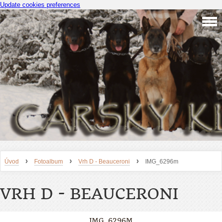
Update cookies preferences
›
›
›
Úvod
Fotoalbum
Vrh D - Beauceroni
IMG_6296m
VRH D - BEAUCERONI
IMG_6296M