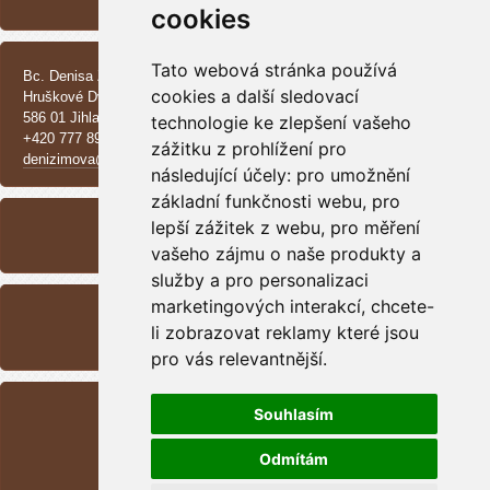
Vrh CH - Beauceroni
cookies
KONTAKT
Tato webová stránka používá
Bc. Denisa Zimová
cookies a další sledovací
Hruškové Dvory 370 E
586 01 Jihlava
technologie ke zlepšení vašeho
+420 777 890 137
zážitku z prohlížení pro
denizimova@seznam.cz
následující účely:
pro umožnění
ARCHIV
základní funkčnosti webu
,
pro
lepší zážitek z webu
,
pro měření
<<
září /
2025
>>
vašeho zájmu o naše produkty a
služby a pro personalizaci
RSS
marketingových interakcí
,
chcete-
Přehled zdrojů
li zobrazovat reklamy které jsou
pro vás relevantnější
.
STATISTIKY
Souhlasím
Celkem:
1699478
Měsíc:
46923
Odmítám
Den:
682
Online:
10