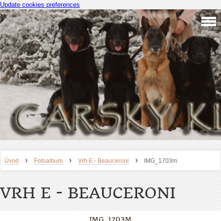
Update cookies preferences
›
›
›
Úvod
Fotoalbum
Vrh E - Beauceroni
IMG_1703m
VRH E - BEAUCERONI
IMG_1703M