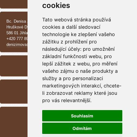
Vrh CH - Beauceroni
cookies
KONTAKT
Tato webová stránka používá
Bc. Denisa Zimová
cookies a další sledovací
Hruškové Dvory 370 E
586 01 Jihlava
technologie ke zlepšení vašeho
+420 777 890 137
zážitku z prohlížení pro
denizimova@seznam.cz
následující účely:
pro umožnění
ARCHIV
základní funkčnosti webu
,
pro
lepší zážitek z webu
,
pro měření
<<
září /
2025
>>
vašeho zájmu o naše produkty a
služby a pro personalizaci
RSS
marketingových interakcí
,
chcete-
Přehled zdrojů
li zobrazovat reklamy které jsou
pro vás relevantnější
.
STATISTIKY
Souhlasím
Celkem:
1699965
Měsíc:
44876
Odmítám
Den:
330
Online:
5