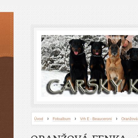
›
›
›
Úvod
Fotoalbum
Vrh E - Beauceroni
Oranžová 