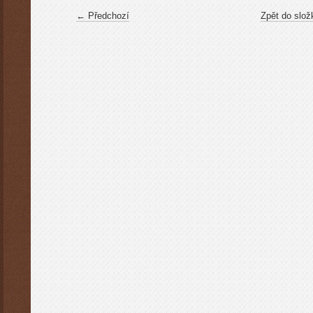
← Předchozí
Zpět do slož