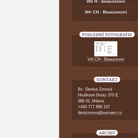
Vrh H - beauceroni
Vrh CH - Beauceroni
POSLEDNÍ FOTOGRAFIE
Vrh CH - Beauceroni
KONTAKT
Bc. Denisa Zimová
Hruškové Dvory 370 E
586 01 Jihlava
+420 777 890 137
denizimova@seznam.cz
ARCHIV