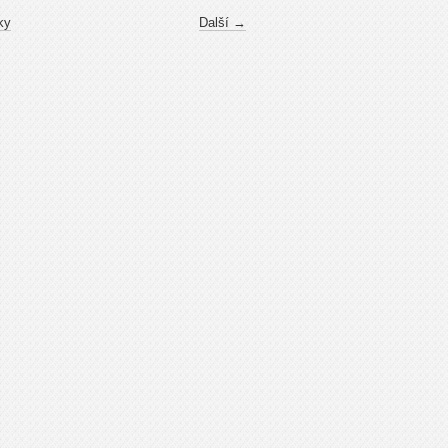
ky
Další →