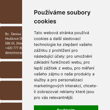
Používáme soubory
Vrh CH - Beauceroni
cookies
KONTAKT
Tato webová stránka používá
Bc. Denisa Zimová
cookies a další sledovací
Hruškové Dvory 370 E
586 01 Jihlava
technologie ke zlepšení vašeho
+420 777 890 137
zážitku z prohlížení pro
denizimova@seznam.cz
následující účely:
pro umožnění
základní funkčnosti webu
,
pro
ARCHIV
lepší zážitek z webu
,
pro měření
<<
září /
2025
>>
vašeho zájmu o naše produkty a
služby a pro personalizaci
RSS
marketingových interakcí
,
chcete-
li zobrazovat reklamy které jsou
Přehled zdrojů
pro vás relevantnější
.
STATISTIKY
Souhlasím