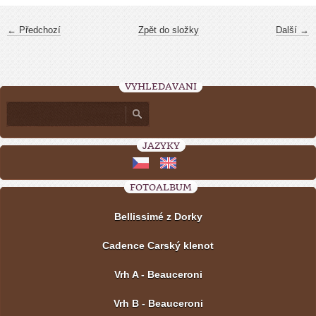
← Předchozí
Zpět do složky
Další →
VYHLEDÁVÁNÍ
JAZYKY
FOTOALBUM
Bellissimé z Dorky
Cadence Carský klenot
Vrh A - Beauceroni
Vrh B - Beauceroni