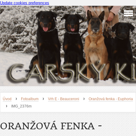
Update cookies preferences
›
›
›
Úvod
Fotoalbum
Vrh E - Beauceroni
Oranžová fenka - Euphoria
›
IMG_2376m
ORANŽOVÁ FENKA -